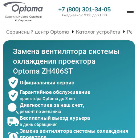
+7 (800) 301-34-05
Ежедневно с 9:00 до 21:00
Сервисный центр Optoma
в
Хабаровске
Сервисный центр Optoma
Каталог устройств
Рем
Замена вентилятора системы
охлаждения проектора
Optoma ZH406ST
Официальный сервис
Гарантийное обслуживание
проектора Optoma до 3 лет
Диагностика за наш счет,
ремонт по желанию
Бесплатный выезд курьера
в день обращения
Замена вентилятора системы охлаждения
проектора