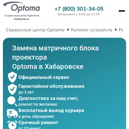
+7 (800) 301-34-05
Ежедневно с 9:00 до 21:00
Сервисный центр Optoma
в
Хабаровске
Сервисный центр Optoma
Каталог устройств
Рем
Замена матричного блока
проектора
Optoma в Хабаровске
Официальный сервис
Гарантийное обслуживание
до 3 лет
Диагностика за наш счет,
ремонт по желанию
Бесплатный выезд курьера
в день обращения
Срочный ремонт
от 35 минут