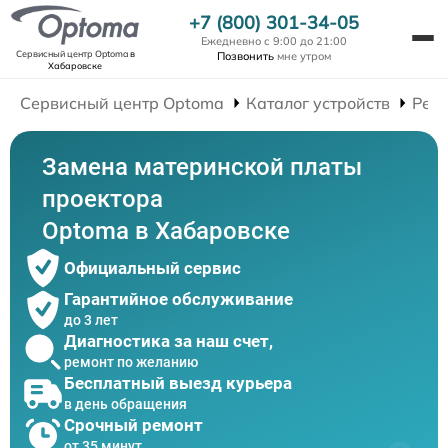
+7 (800) 301-34-05
Ежедневно с 9:00 до 21:00
Сервисный центр Optoma
в
Позвонить
мне утром
Хабаровске
Сервисный центр Optoma
Каталог устройств
Рем
Замена материнской платы
проектора
Optoma в Хабаровске
Официальный сервис
Гарантийное обслуживание
до 3 лет
Диагностика за наш счет,
ремонт по желанию
Бесплатный выезд курьера
в день обращения
Срочный ремонт
от 35 минут