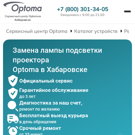
+7 (800) 301-34-05
Ежедневно с 9:00 до 21:00
Сервисный центр Optoma
в
Хабаровске
Сервисный центр Optoma
Каталог устройств
Рем
Замена лампы подсветки
проектора
Optoma в Хабаровске
Официальный сервис
Гарантийное обслуживание
до 3 лет
Диагностика за наш счет,
ремонт по желанию
Бесплатный выезд курьера
в день обращения
Срочный ремонт
от 35 минут