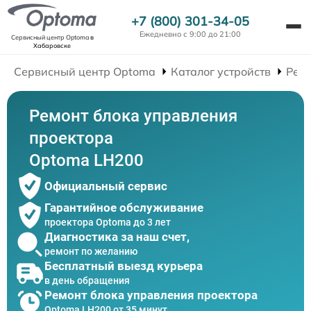
+7 (800) 301-34-05
Ежедневно с 9:00 до 21:00
Сервисный центр Optoma
в
Хабаровске
Сервисный центр Optoma
Каталог устройств
Рем
Ремонт блока управления
проектора
Optoma LH200
Официальный сервис
Гарантийное обслуживание
проектора Optoma до 3 лет
Диагностика за наш счет,
ремонт по желанию
Бесплатный выезд курьера
в день обращения
Ремонт блока управления проектора
Optoma LH200 от 35 минут