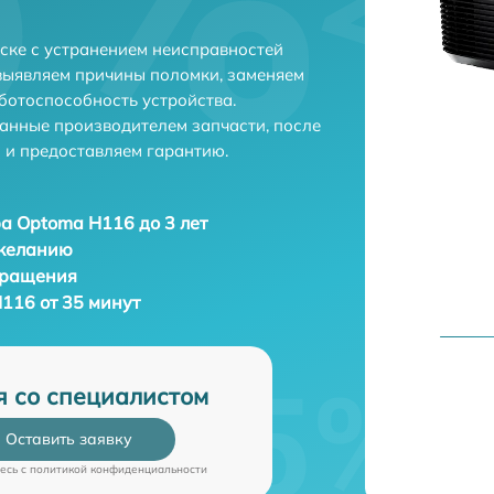
ске с устранением неисправностей
выявляем причины поломки, заменяем
ботоспособность устройства.
анные производителем запчасти, после
 и предоставляем гарантию.
а Optoma H116 до 3 лет
 желанию
бращения
116 от 35 минут
я со специалистом
Оставить заявку
есь c
политикой конфиденциальности