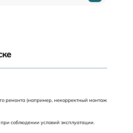
1880 р
400 р
1230 р
ске
650 р
1670 р
850 р
ого ремонта (например, некорректный монтаж
890 р
 при соблюдении условий эксплуатации.
790 р