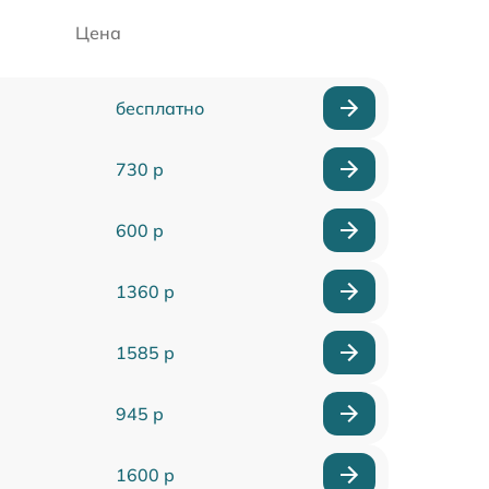
Цена
бесплатно
730 р
600 р
1360 р
1585 р
945 р
1600 р