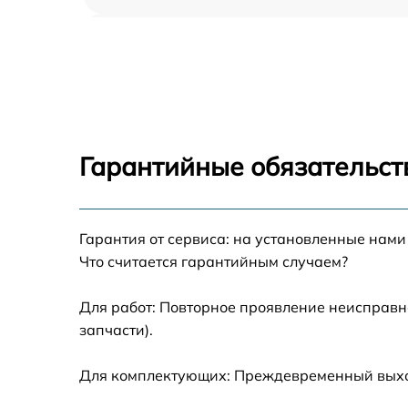
Ремонт блока управления Optoma H116
Замена блока розжига Optoma H116
Замена линзы Optoma H116
Гарантийные обязательст
Ремонт системной платы Optoma H116
Гарантия от сервиса: на установленные нами
Замена балластера Optoma H116
Что считается гарантийным случаем?
Перепрошивка, восстановление ПО Optom
H116
Для работ: Повторное проявление неисправн
запчасти).
Чистка проектора Optoma H116
Для комплектующих: Преждевременный выход 
Замена поляризатора Optoma H116