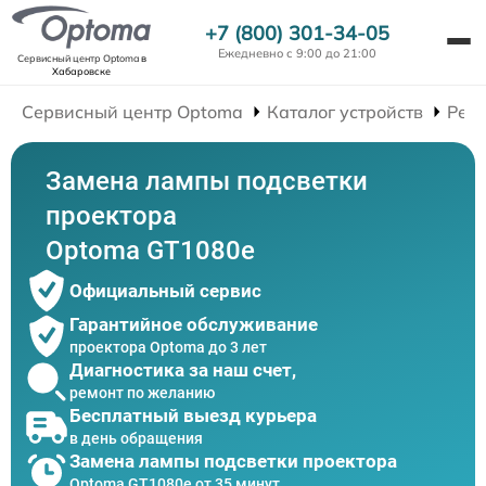
+7 (800) 301-34-05
Ежедневно с 9:00 до 21:00
Сервисный центр Optoma
в
Хабаровске
Сервисный центр Optoma
Каталог устройств
Рем
Замена лампы подсветки
проектора
Optoma GT1080e
Официальный сервис
Гарантийное обслуживание
проектора Optoma до 3 лет
Диагностика за наш счет,
ремонт по желанию
Бесплатный выезд курьера
в день обращения
Замена лампы подсветки проектора
Optoma GT1080e от 35 минут