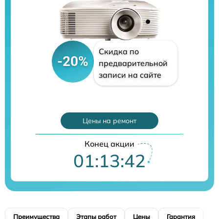
Скидка по
-20%
предварительной
записи на сайте
Цены на ремонт
Конец акции
01:13:41
Преимущества
Этапы работ
Цены
Гарантия
М