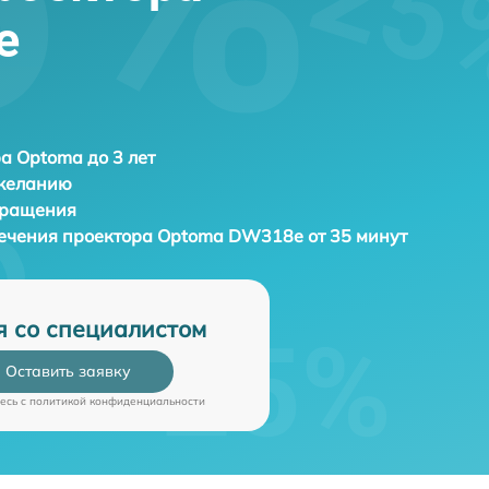
e
а Optoma до 3 лет
 желанию
бращения
ечения проектора
Optoma DW318e от 35 минут
я со специалистом
Оставить заявку
есь c
политикой конфиденциальности