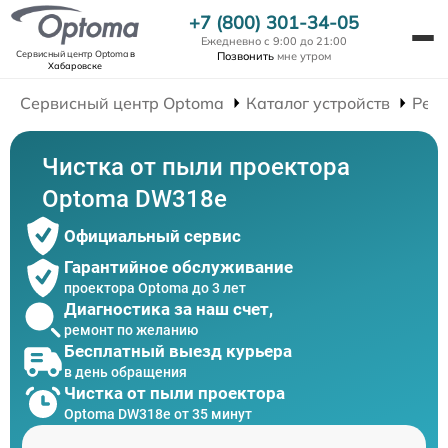
+7 (800) 301-34-05
Ежедневно с 9:00 до 21:00
Сервисный центр Optoma
в
Позвонить
мне утром
Хабаровске
Сервисный центр Optoma
Каталог устройств
Рем
Чистка от пыли проектора
Optoma DW318e
Официальный сервис
Гарантийное обслуживание
проектора Optoma до 3 лет
Диагностика за наш счет,
ремонт по желанию
Бесплатный выезд курьера
в день обращения
Чистка от пыли проектора
Optoma DW318e от 35 минут